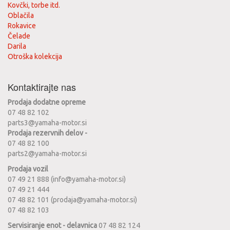
Kovčki, torbe itd.
Oblačila
Rokavice
Čelade
Darila
Otroška kolekcija
Kontaktirajte nas
Prodaja dodatne opreme
07 48 82 102
parts3@yamaha-motor.si
Prodaja rezervnih delov -
07 48 82 100
parts2@yamaha-motor.si
Prodaja vozil
07 49 21 888 (info@yamaha-motor.si)
07 49 21 444
07 48 82 101 (prodaja@yamaha-motor.si)
07 48 82 103
Servisiranje enot - delavnica
07 48 82 124