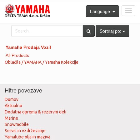
Language
Toggl
navig
Sortiraj po:
Yamaha Prodaja Vozil
All Products
Oblačila / YAMAHA / Yamaha Kolekcije
Hitre povezave
Domov
Aktualno
Dodatna oprema & rezervni deli
Marine
Snowmobile
Servis in vzdrževanje
Yamalube olja in maziva