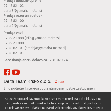
Prodaja dodatne opreme
07 48 82 102
parts3@yamaha-motor.si
Prodaja rezervnih delov -
07 48 82 100
parts2@yamaha-motor.si
Prodaja vozil
07 49 21 888 (info@yamaha-motor.si)
07 49 21 444
07 48 82 101 (prodaja@yamaha-motor.si)
07 48 82 103
Servisiranje enot - delavnica
07 48 82 124
Delta Team Krško d.o.o.
-
O nas
Smo podjetje, katerega poglavitna dejavnost je zastopanje in
prodaja motornih koles Yamaha. Zgodovina podjetja seže v leto
Kolačiće upotrebljavamo, kako bismo Vam pružili najbolje iskustvo na
1990 in vse do danes se trudimo zadovoljiti svoje stranke in jim
našoj web stranici. Ako nastavite bez izmjene postavki, zaključit ćemo
nuditi le najboljše.
da prihvaćate sve kolačiće na našoj web stranici.No, ako želite, možete