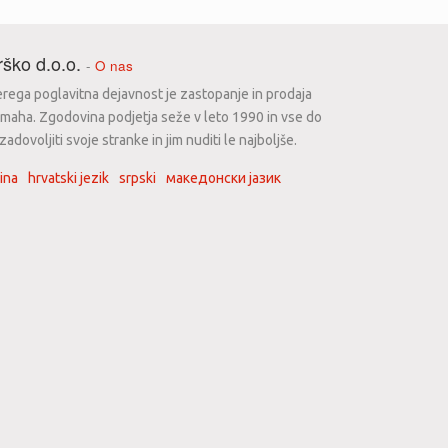
ško d.o.o.
-
O nas
erega poglavitna dejavnost je zastopanje in prodaja
maha. Zgodovina podjetja seže v leto 1990 in vse do
dovoljiti svoje stranke in jim nuditi le najboljše.
ina
hrvatski jezik
srpski
македонски јазик