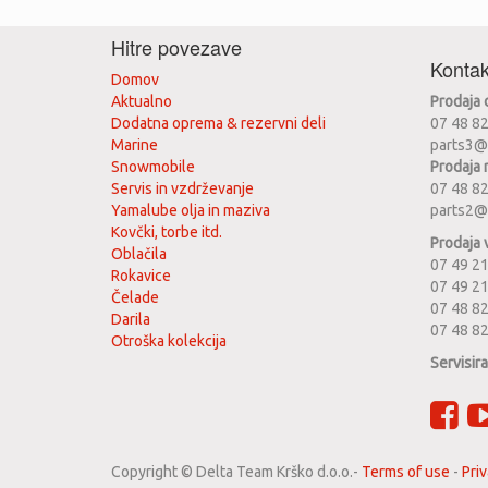
Hitre povezave
Kontak
Domov
Aktualno
Prodaja
Dodatna oprema & rezervni deli
07 48 8
Marine
parts3@
Snowmobile
Prodaja 
Servis in vzdrževanje
07 48 8
Yamalube olja in maziva
parts2@
Kovčki, torbe itd.
Prodaja 
Oblačila
07 49 21
Rokavice
07 49 2
Čelade
07 48 82
Darila
07 48 8
Otroška kolekcija
Servisir
Copyright ©
Delta Team Krško d.o.o.
-
Terms of use
-
Priv