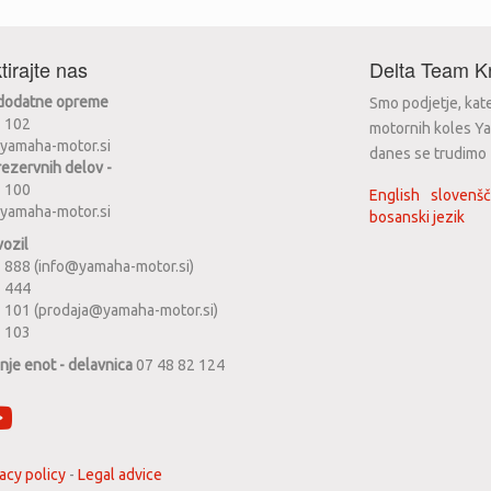
tirajte nas
Delta Team Kr
 dodatne opreme
Smo podjetje, kat
2 102
motornih koles Ya
yamaha-motor.si
danes se trudimo za
rezervnih delov -
2 100
English
slovenšč
yamaha-motor.si
bosanski jezik
vozil
 888 (info@yamaha-motor.si)
1 444
 101 (prodaja@yamaha-motor.si)
2 103
anje enot - delavnica
07 48 82 124
acy policy
-
Legal advice