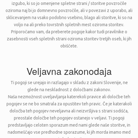
izgubo, ki so jo omenjene spletne strani / storitve povzročile
oziroma naj bi jo domnevno povzročile, ali v povezavi z uporabo, ali
sklicevanjem na vsako podobno vsebino, blago ali storitve, ki so na
voljo na ali preko tovrstnih spletnih mest oziroma storitev.
Priporočamo vam, da preberete pogoje kakor tudi pravilnike o
zasebnosti vseh spletnih strani oziroma storitev tretjih oseb, ki jih
obiščete.
Veljavna zakonodaja
Ti pogoji se urejajo in razlagajo v skladu z zakoni Slovenije, ne
glede na neskladnost z določbami zakonov.
Naša nezmožnost uveljavljanja katerekoli pravice ali določbe teh
pogojev se ne bo smatrala za opustitev teh pravic. Če je katerakoli
določba teh pogojev neveljavna ali neizvršljiva s strani sodišča,
preostale določbe teh pogojev ostanejo v veljavi. Ti pogoji
predstavljajo celoten sporazum med nami glede naše storitve, in
nadomeščajo vse predhodne sporazume, ki jih morda imamo med