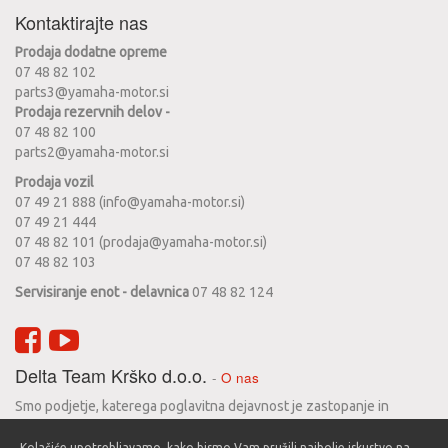
Kontaktirajte nas
Prodaja dodatne opreme
07 48 82 102
parts3@yamaha-motor.si
Prodaja rezervnih delov -
07 48 82 100
parts2@yamaha-motor.si
Prodaja vozil
07 49 21 888 (info@yamaha-motor.si)
07 49 21 444
07 48 82 101 (prodaja@yamaha-motor.si)
07 48 82 103
Servisiranje enot - delavnica
07 48 82 124
Delta Team Krško d.o.o.
-
O nas
Smo podjetje, katerega poglavitna dejavnost je zastopanje in
prodaja motornih koles Yamaha. Zgodovina podjetja seže v leto
Kolačiće upotrebljavamo, kako bismo Vam pružili najbolje iskustvo na