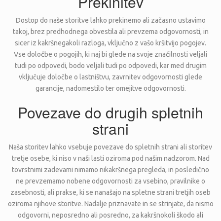
Prekinitev
Dostop do naše storitve lahko prekinemo ali začasno ustavimo
takoj, brez predhodnega obvestila ali prevzema odgovornosti, in
sicer iz kakršnegakoli razloga, vključno z vašo kršitvijo pogojev.
Vse določbe o pogojih, ki naj bi glede na svoje značilnosti veljali
tudi po odpovedi, bodo veljali tudi po odpovedi, kar med drugim
vključuje določbe o lastništvu, zavrnitev odgovornosti glede
garancije, nadomestilo ter omejitve odgovornosti.
Povezave do drugih spletnih
strani
Naša storitev lahko vsebuje povezave do spletnih strani ali storitev
tretje osebe, ki niso v naši lasti oziroma pod našim nadzorom. Nad
tovrstnimi zadevami nimamo nikakršnega pregleda, in posledično
ne prevzemamo nobene odgovornosti za vsebino, pravilnike o
zasebnosti, ali prakse, ki se nanašajo na spletne strani tretjih oseb
oziroma njihove storitve. Nadalje priznavate in se strinjate, da nismo
odgovorni, neposredno ali posredno, za kakršnokoli škodo ali