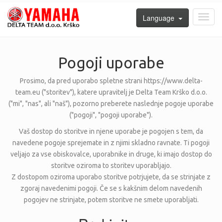
Language
Toggl
navig
Pogoji uporabe
Prosimo, da pred uporabo spletne strani https://www.delta-
team.eu ("storitev"), katere upravitelj je Delta Team Krško d.o.o.
("mi", "nas", ali "naš"), pozorno preberete naslednje pogoje uporabe
("pogoji", "pogoji uporabe").
Vaš dostop do storitve in njene uporabe je pogojen s tem, da
navedene pogoje sprejemate in z njimi skladno ravnate. Ti pogoji
veljajo za vse obiskovalce, uporabnike in druge, ki imajo dostop do
storitve oziroma to storitev uporabljajo.
Z dostopom oziroma uporabo storitve potrjujete, da se strinjate z
zgoraj navedenimi pogoji. Če se s kakšnim delom navedenih
pogojev ne strinjate, potem storitve ne smete uporabljati.