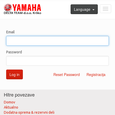
Language
Toggl
navig
Email
Password
Log in
Reset Password
Registracija
Hitre povezave
Domov
Aktualno
Dodatna oprema & rezervni deli