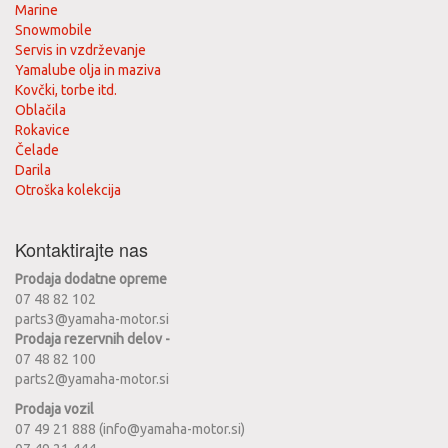
Marine
Snowmobile
Servis in vzdrževanje
Yamalube olja in maziva
Kovčki, torbe itd.
Oblačila
Rokavice
Čelade
Darila
Otroška kolekcija
Kontaktirajte nas
Prodaja dodatne opreme
07 48 82 102
parts3@yamaha-motor.si
Prodaja rezervnih delov -
07 48 82 100
parts2@yamaha-motor.si
Prodaja vozil
07 49 21 888 (info@yamaha-motor.si)