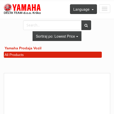
Language
Toggl
navig
Sortiraj po:
Lowest Price
Yamaha Prodaja Vozil
All Products