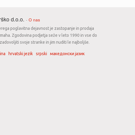
ško d.o.o.
-
O nas
erega poglavitna dejavnost je zastopanje in prodaja
maha. Zgodovina podjetja seže v leto 1990 in vse do
dovoljiti svoje stranke in jim nuditi le najboljše.
ina
hrvatski jezik
srpski
македонски јазик