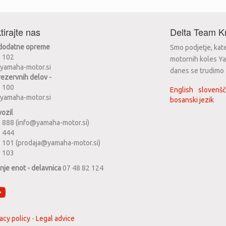
tirajte nas
Delta Team Kr
 dodatne opreme
Smo podjetje, kat
2 102
motornih koles Ya
yamaha-motor.si
danes se trudimo za
rezervnih delov -
2 100
English
slovenšč
yamaha-motor.si
bosanski jezik
vozil
 888 (info@yamaha-motor.si)
1 444
 101 (prodaja@yamaha-motor.si)
2 103
anje enot - delavnica
07 48 82 124
acy policy
-
Legal advice