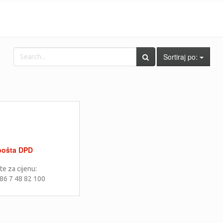
Sortiraj po:
 pošta DPD
te za cijenu:
86 7 48 82 100