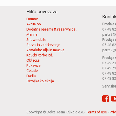
Hitre povezave
Kontak
Domov
Aktualno
Prodaja
Dodatna oprema & rezervni deli
07 48 8
Marine
parts3@
Snowmobile
Prodaja 
Servis in vzdrževanje
07 48 8
Yamalube olja in maziva
parts2@
Kovčki, torbe itd.
Prodaja 
Oblačila
07 49 21
Rokavice
07 49 2
Čelade
07 48 82
Darila
07 48 8
Otroška kolekcija
Servisir
Copyright ©
Delta Team Krško d.o.o.
-
Terms of use
-
Priv