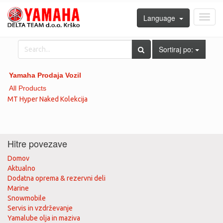
Language
Toggl
navig
Sortiraj po:
Yamaha Prodaja Vozil
All Products
MT Hyper Naked Kolekcija
Hitre povezave
Domov
Aktualno
Dodatna oprema & rezervni deli
Marine
Snowmobile
Servis in vzdrževanje
Yamalube olja in maziva