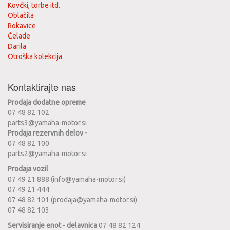
Kovčki, torbe itd.
Oblačila
Rokavice
Čelade
Darila
Otroška kolekcija
Kontaktirajte nas
Prodaja dodatne opreme
07 48 82 102
parts3@yamaha-motor.si
Prodaja rezervnih delov -
07 48 82 100
parts2@yamaha-motor.si
Prodaja vozil
07 49 21 888 (info@yamaha-motor.si)
07 49 21 444
07 48 82 101 (prodaja@yamaha-motor.si)
07 48 82 103
Servisiranje enot - delavnica
07 48 82 124