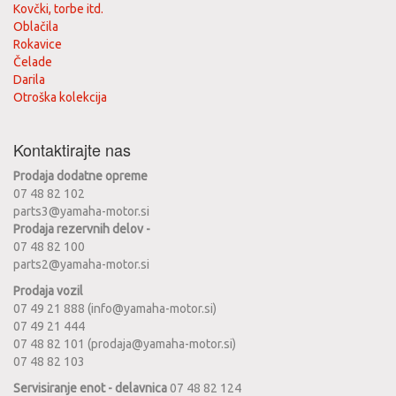
Kovčki, torbe itd.
Oblačila
Rokavice
Čelade
Darila
Otroška kolekcija
Kontaktirajte nas
Prodaja dodatne opreme
07 48 82 102
parts3@yamaha-motor.si
Prodaja rezervnih delov -
07 48 82 100
parts2@yamaha-motor.si
Prodaja vozil
07 49 21 888 (info@yamaha-motor.si)
07 49 21 444
07 48 82 101 (prodaja@yamaha-motor.si)
07 48 82 103
Servisiranje enot - delavnica
07 48 82 124