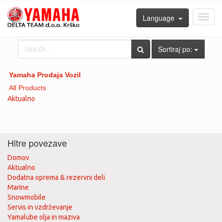
Language
Toggl
navig
Sortiraj po:
Yamaha Prodaja Vozil
All Products
Aktualno
Hitre povezave
Domov
Aktualno
Dodatna oprema & rezervni deli
Marine
Snowmobile
Servis in vzdrževanje
Yamalube olja in maziva