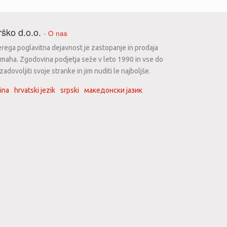
ško d.o.o.
-
O nas
erega poglavitna dejavnost je zastopanje in prodaja
maha. Zgodovina podjetja seže v leto 1990 in vse do
dovoljiti svoje stranke in jim nuditi le najboljše.
ina
hrvatski jezik
srpski
македонски јазик