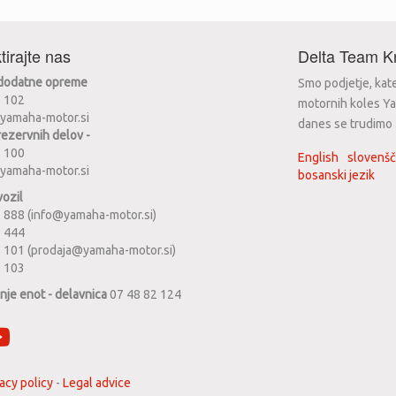
tirajte nas
Delta Team Kr
 dodatne opreme
Smo podjetje, kat
2 102
motornih koles Ya
yamaha-motor.si
danes se trudimo za
rezervnih delov -
2 100
English
slovenšč
yamaha-motor.si
bosanski jezik
vozil
 888 (info@yamaha-motor.si)
1 444
 101 (prodaja@yamaha-motor.si)
2 103
anje enot - delavnica
07 48 82 124
acy policy
-
Legal advice