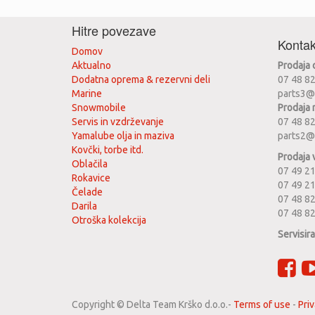
Hitre povezave
Kontak
Domov
Aktualno
Prodaja
Dodatna oprema & rezervni deli
07 48 8
Marine
parts3@
Snowmobile
Prodaja 
Servis in vzdrževanje
07 48 8
Yamalube olja in maziva
parts2@
Kovčki, torbe itd.
Prodaja 
Oblačila
07 49 21
Rokavice
07 49 2
Čelade
07 48 82
Darila
07 48 8
Otroška kolekcija
Servisir
Copyright ©
Delta Team Krško d.o.o.
-
Terms of use
-
Priv