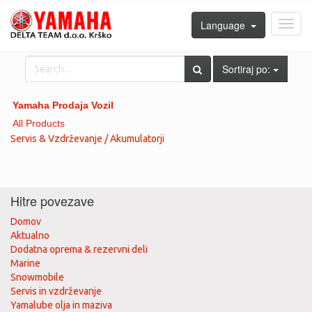
Language
Toggl
navig
Sortiraj po:
Yamaha Prodaja Vozil
All Products
Servis & Vzdrževanje / Akumulatorji
Hitre povezave
Domov
Aktualno
Dodatna oprema & rezervni deli
Marine
Snowmobile
Servis in vzdrževanje
Yamalube olja in maziva