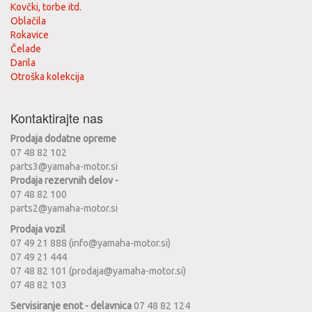
Kovčki, torbe itd.
Oblačila
Rokavice
Čelade
Darila
Otroška kolekcija
Kontaktirajte nas
Prodaja dodatne opreme
07 48 82 102
parts3@yamaha-motor.si
Prodaja rezervnih delov -
07 48 82 100
parts2@yamaha-motor.si
Prodaja vozil
07 49 21 888 (info@yamaha-motor.si)
07 49 21 444
07 48 82 101 (prodaja@yamaha-motor.si)
07 48 82 103
Servisiranje enot - delavnica
07 48 82 124