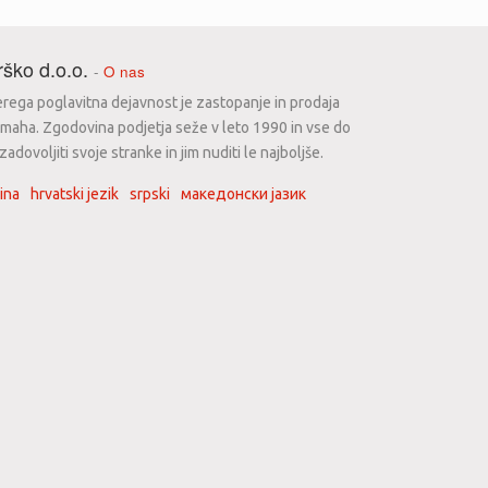
ško d.o.o.
-
O nas
erega poglavitna dejavnost je zastopanje in prodaja
maha. Zgodovina podjetja seže v leto 1990 in vse do
dovoljiti svoje stranke in jim nuditi le najboljše.
ina
hrvatski jezik
srpski
македонски јазик