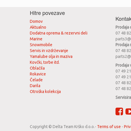
Hitre povezave
Kontak
Domov
Aktualno
Prodaja
Dodatna oprema & rezervni deli
07 48 8
Marine
parts3@
Snowmobile
Prodaja 
Servis in vzdrževanje
07 48 8
Yamalube olja in maziva
parts2@
Kovčki, torbe itd.
Prodaja 
Oblačila
07 49 21
Rokavice
07 49 2
Čelade
07 48 82
Darila
07 48 8
Otroška kolekcija
Servisir
Copyright ©
Delta Team Krško d.o.o.
-
Terms of use
-
Priv