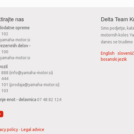
tirajte nas
Delta Team Kr
 dodatne opreme
Smo podjetje, kat
2 102
motornih koles Ya
yamaha-motor.si
danes se trudimo za
rezervnih delov -
2 100
English
slovenšč
yamaha-motor.si
bosanski jezik
vozil
 888 (info@yamaha-motor.si)
1 444
 101 (prodaja@yamaha-motor.si)
2 103
anje enot - delavnica
07 48 82 124
acy policy
-
Legal advice