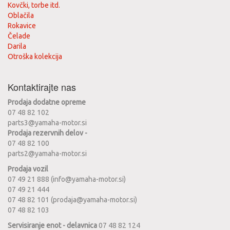
Kovčki, torbe itd.
Oblačila
Rokavice
Čelade
Darila
Otroška kolekcija
Kontaktirajte nas
Prodaja dodatne opreme
07 48 82 102
parts3@yamaha-motor.si
Prodaja rezervnih delov -
07 48 82 100
parts2@yamaha-motor.si
Prodaja vozil
07 49 21 888 (info@yamaha-motor.si)
07 49 21 444
07 48 82 101 (prodaja@yamaha-motor.si)
07 48 82 103
Servisiranje enot - delavnica
07 48 82 124