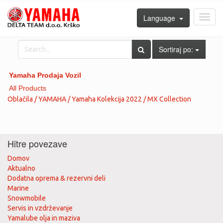
Language
Toggl
navig
Sortiraj po:
Yamaha Prodaja Vozil
All Products
Oblačila / YAMAHA / Yamaha Kolekcija 2022 / MX Collection
Hitre povezave
Domov
Aktualno
Dodatna oprema & rezervni deli
Marine
Snowmobile
Servis in vzdrževanje
Yamalube olja in maziva