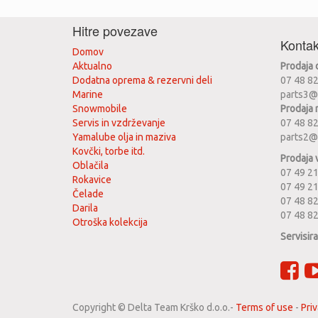
Hitre povezave
Kontak
Domov
Aktualno
Prodaja
Dodatna oprema & rezervni deli
07 48 8
Marine
parts3@
Snowmobile
Prodaja 
Servis in vzdrževanje
07 48 8
Yamalube olja in maziva
parts2@
Kovčki, torbe itd.
Prodaja 
Oblačila
07 49 21
Rokavice
07 49 2
Čelade
07 48 82
Darila
07 48 8
Otroška kolekcija
Servisir
Copyright ©
Delta Team Krško d.o.o.
-
Terms of use
-
Priv