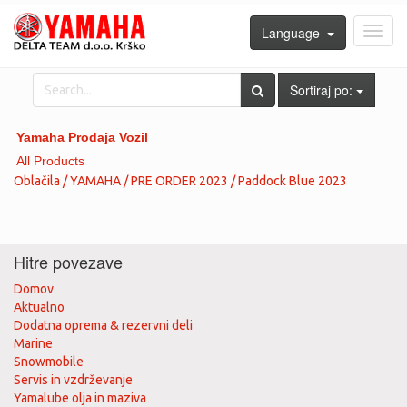
Language
Toggl
navig
Sortiraj po:
Yamaha Prodaja Vozil
All Products
Oblačila / YAMAHA / PRE ORDER 2023 / Paddock Blue 2023
Hitre povezave
Domov
Aktualno
Dodatna oprema & rezervni deli
Marine
Snowmobile
Servis in vzdrževanje
Yamalube olja in maziva