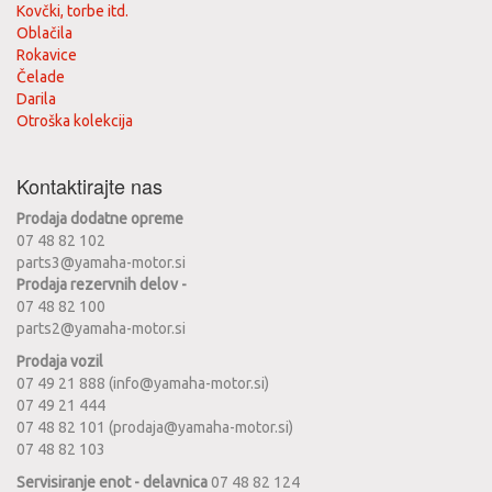
Kovčki, torbe itd.
Oblačila
Rokavice
Čelade
Darila
Otroška kolekcija
Kontaktirajte nas
Prodaja dodatne opreme
07 48 82 102
parts3@yamaha-motor.si
Prodaja rezervnih delov -
07 48 82 100
parts2@yamaha-motor.si
Prodaja vozil
07 49 21 888 (info@yamaha-motor.si)
07 49 21 444
07 48 82 101 (prodaja@yamaha-motor.si)
07 48 82 103
Servisiranje enot - delavnica
07 48 82 124