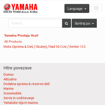
Language
Toggl
navig
Sortiraj po:
Yamaha Prodaja Vozil
All Products
Moto Oprema & Deli / Skuterji / Nad 50 Ccm / Xenter 125
Hitre povezave
Domov
Aktualno
Dodatna oprema & rezervni deli
Marine
Snowmobile
Servis in vzdrževanje
Yamalube olja in maziva