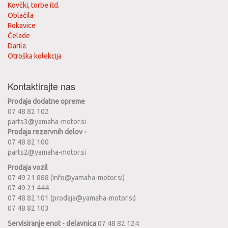
Kovčki, torbe itd.
Oblačila
Rokavice
Čelade
Darila
Otroška kolekcija
Kontaktirajte nas
Prodaja dodatne opreme
07 48 82 102
parts3@yamaha-motor.si
Prodaja rezervnih delov -
07 48 82 100
parts2@yamaha-motor.si
Prodaja vozil
07 49 21 888 (info@yamaha-motor.si)
07 49 21 444
07 48 82 101 (prodaja@yamaha-motor.si)
07 48 82 103
Servisiranje enot - delavnica
07 48 82 124