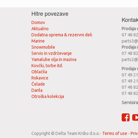
Hitre povezave
Kontak
Domov
Aktualno
Prodaja
Dodatna oprema & rezervni deli
07 48 8
Marine
parts3@
Snowmobile
Prodaja 
Servis in vzdrževanje
07 48 8
Yamalube olja in maziva
parts2@
Kovčki, torbe itd.
Prodaja 
Oblačila
07 49 21
Rokavice
07 49 2
Čelade
07 48 82
Darila
07 48 8
Otroška kolekcija
Servisir
Copyright ©
Delta Team Krško d.o.o.
-
Terms of use
-
Priv