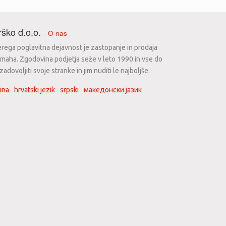
ško d.o.o.
-
O nas
erega poglavitna dejavnost je zastopanje in prodaja
maha. Zgodovina podjetja seže v leto 1990 in vse do
dovoljiti svoje stranke in jim nuditi le najboljše.
ina
hrvatski jezik
srpski
македонски јазик