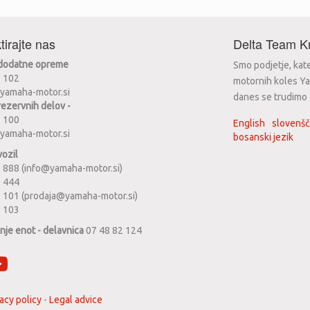
tirajte nas
Delta Team Kr
 dodatne opreme
Smo podjetje, kat
2 102
motornih koles Ya
yamaha-motor.si
danes se trudimo za
rezervnih delov -
2 100
English
slovenšč
yamaha-motor.si
bosanski jezik
vozil
 888 (info@yamaha-motor.si)
1 444
 101 (prodaja@yamaha-motor.si)
2 103
anje enot - delavnica
07 48 82 124
acy policy
-
Legal advice