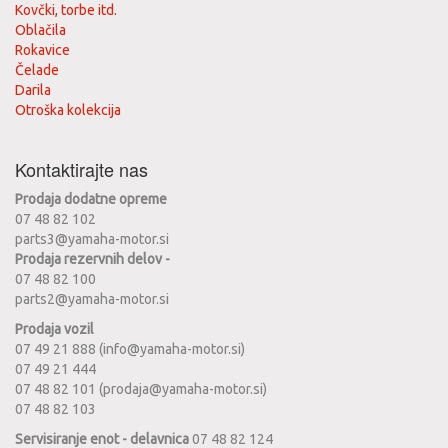
Kovčki, torbe itd.
Oblačila
Rokavice
Čelade
Darila
Otroška kolekcija
Kontaktirajte nas
Prodaja dodatne opreme
07 48 82 102
parts3@yamaha-motor.si
Prodaja rezervnih delov -
07 48 82 100
parts2@yamaha-motor.si
Prodaja vozil
07 49 21 888 (info@yamaha-motor.si)
07 49 21 444
07 48 82 101 (prodaja@yamaha-motor.si)
07 48 82 103
Servisiranje enot - delavnica
07 48 82 124