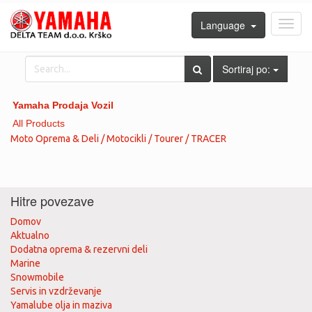
Language
Toggl
navig
Sortiraj po:
Yamaha Prodaja Vozil
All Products
Moto Oprema & Deli / Motocikli / Tourer / TRACER
Hitre povezave
Domov
Aktualno
Dodatna oprema & rezervni deli
Marine
Snowmobile
Servis in vzdrževanje
Yamalube olja in maziva