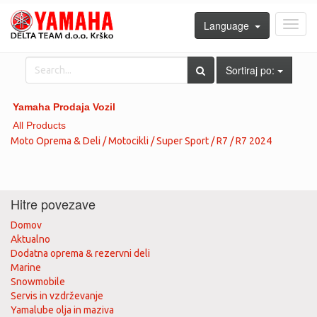
Language
Toggl
navig
Sortiraj po:
Yamaha Prodaja Vozil
All Products
Moto Oprema & Deli / Motocikli / Super Sport / R7 / R7 2024
Hitre povezave
Domov
Aktualno
Dodatna oprema & rezervni deli
Marine
Snowmobile
Servis in vzdrževanje
Yamalube olja in maziva