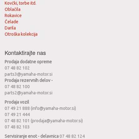
Kovčki, torbe itd.
Oblačila
Rokavice
Čelade
Darila
Otroška kolekcija
Kontaktirajte nas
Prodaja dodatne opreme
07 48 82 102
parts3@yamaha-motor.si
Prodaja rezervnih delov -
07 48 82 100
parts2@yamaha-motor.si
Prodaja vozil
07 49 21 888 (info@yamaha-motor.si)
07 49 21 444
07 48 82 101 (prodaja@yamaha-motor.si)
07 48 82 103
Servisiranje enot - delavnica
07 48 82 124