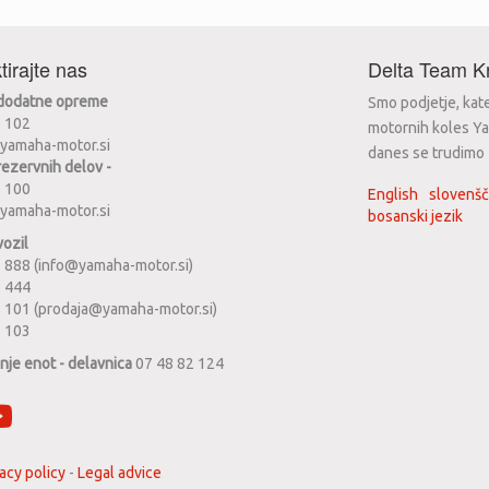
tirajte nas
Delta Team Kr
 dodatne opreme
Smo podjetje, kat
2 102
motornih koles Ya
yamaha-motor.si
danes se trudimo za
rezervnih delov -
2 100
English
slovenšč
yamaha-motor.si
bosanski jezik
vozil
 888 (info@yamaha-motor.si)
1 444
 101 (prodaja@yamaha-motor.si)
2 103
anje enot - delavnica
07 48 82 124
acy policy
-
Legal advice