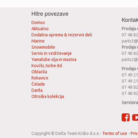
Hitre povezave
Kontak
Domov
Aktualno
Prodaja
Dodatna oprema & rezervni deli
07 48 8
Marine
parts3@
Snowmobile
Prodaja 
Servis in vzdrževanje
07 48 8
Yamalube olja in maziva
parts2@
Kovčki, torbe itd.
Prodaja 
Oblačila
07 49 21
Rokavice
07 49 2
Čelade
07 48 82
Darila
07 48 8
Otroška kolekcija
Servisir
Copyright ©
Delta Team Krško d.o.o.
-
Terms of use
-
Priv