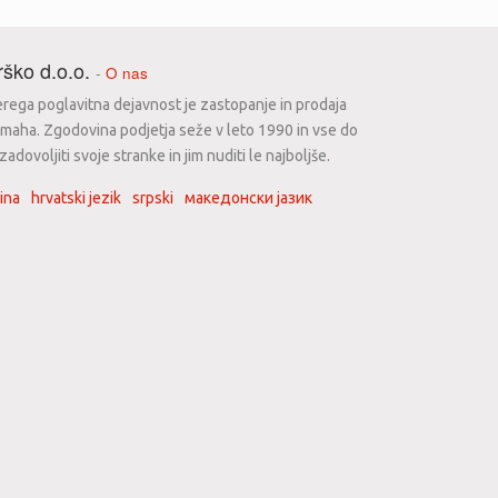
ško d.o.o.
-
O nas
erega poglavitna dejavnost je zastopanje in prodaja
maha. Zgodovina podjetja seže v leto 1990 in vse do
dovoljiti svoje stranke in jim nuditi le najboljše.
ina
hrvatski jezik
srpski
македонски јазик