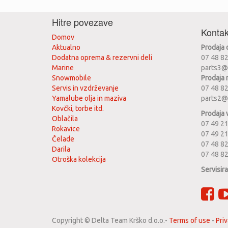
Hitre povezave
Kontak
Domov
Aktualno
Prodaja
Dodatna oprema & rezervni deli
07 48 8
Marine
parts3@
Snowmobile
Prodaja 
Servis in vzdrževanje
07 48 8
Yamalube olja in maziva
parts2@
Kovčki, torbe itd.
Prodaja 
Oblačila
07 49 21
Rokavice
07 49 2
Čelade
07 48 82
Darila
07 48 8
Otroška kolekcija
Servisir
Copyright ©
Delta Team Krško d.o.o.
-
Terms of use
-
Priv