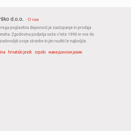
ško d.o.o.
-
O nas
erega poglavitna dejavnost je zastopanje in prodaja
maha. Zgodovina podjetja seže v leto 1990 in vse do
dovoljiti svoje stranke in jim nuditi le najboljše.
ina
hrvatski jezik
srpski
македонски јазик