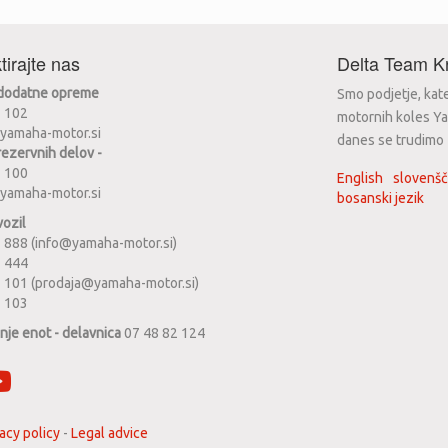
tirajte nas
Delta Team Kr
 dodatne opreme
Smo podjetje, kat
2 102
motornih koles Ya
yamaha-motor.si
danes se trudimo za
rezervnih delov -
2 100
English
slovenšč
yamaha-motor.si
bosanski jezik
vozil
 888 (info@yamaha-motor.si)
1 444
 101 (prodaja@yamaha-motor.si)
2 103
anje enot - delavnica
07 48 82 124
acy policy
-
Legal advice