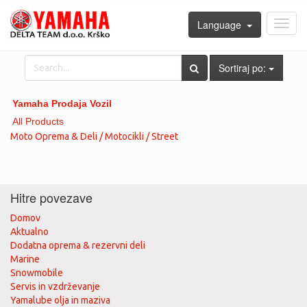
Language
Toggl
navig
Sortiraj po:
Yamaha Prodaja Vozil
All Products
Moto Oprema & Deli / Motocikli / Street
Hitre povezave
Domov
Aktualno
Dodatna oprema & rezervni deli
Marine
Snowmobile
Servis in vzdrževanje
Yamalube olja in maziva