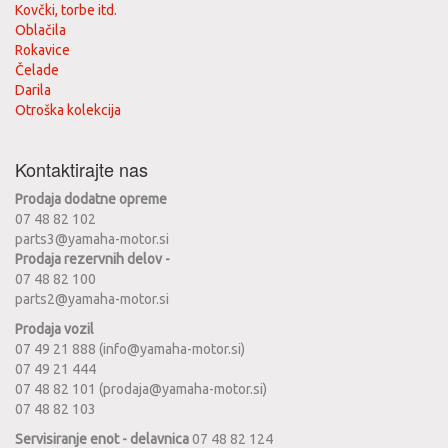
Kovčki, torbe itd.
Oblačila
Rokavice
Čelade
Darila
Otroška kolekcija
Kontaktirajte nas
Prodaja dodatne opreme
07 48 82 102
parts3@yamaha-motor.si
Prodaja rezervnih delov -
07 48 82 100
parts2@yamaha-motor.si
Prodaja vozil
07 49 21 888 (info@yamaha-motor.si)
07 49 21 444
07 48 82 101 (prodaja@yamaha-motor.si)
07 48 82 103
Servisiranje enot - delavnica
07 48 82 124