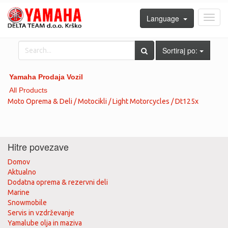
Language
Toggl
navig
Sortiraj po:
Yamaha Prodaja Vozil
All Products
Moto Oprema & Deli / Motocikli / Light Motorcycles / Dt125x
Hitre povezave
Domov
Aktualno
Dodatna oprema & rezervni deli
Marine
Snowmobile
Servis in vzdrževanje
Yamalube olja in maziva