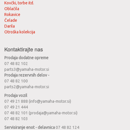
Kovčki, torbe itd.
Oblačila
Rokavice
Čelade
Darila
Otroška kolekcija
Kontaktirajte nas
Prodaja dodatne opreme
07 48 82 102
parts3@yamaha-motor.si
Prodaja rezervnih delov -
07 48 82 100
parts2@yamaha-motor.si
Prodaja vozil
07 49 21 888 (info@yamaha-motor.si)
07 49 21 444
07 48 82 101 (prodaja@yamaha-motor.si)
07 48 82 103
Servisiranje enot - delavnica
07 48 82 124