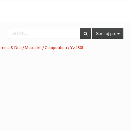
Sortiraj po:
ema & Deli / Motocikli / Competition / Yz450f