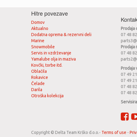
Hitre povezave
Kontak
Domov
Aktualno
Prodaja
Dodatna oprema & rezervni deli
07 48 8
Marine
parts3@
Snowmobile
Prodaja 
Servis in vzdrževanje
07 48 8
Yamalube olja in maziva
parts2@
Kovčki, torbe itd.
Prodaja 
Oblačila
07 49 21
Rokavice
07 49 2
Čelade
07 48 82
Darila
07 48 8
Otroška kolekcija
Servisir
Copyright ©
Delta Team Krško d.o.o.
-
Terms of use
-
Priv