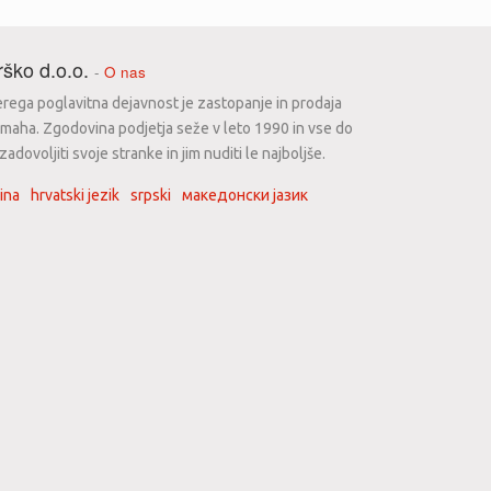
ško d.o.o.
-
O nas
erega poglavitna dejavnost je zastopanje in prodaja
maha. Zgodovina podjetja seže v leto 1990 in vse do
dovoljiti svoje stranke in jim nuditi le najboljše.
ina
hrvatski jezik
srpski
македонски јазик