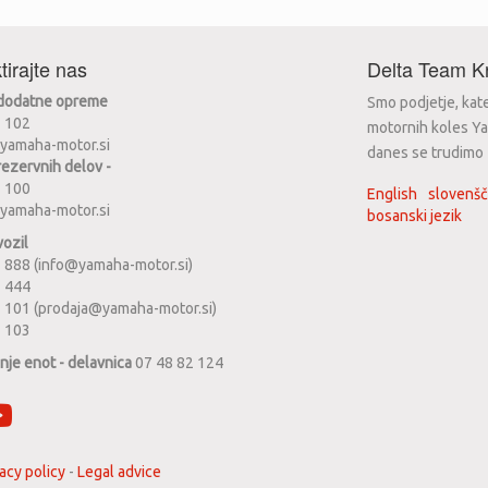
tirajte nas
Delta Team Kr
 dodatne opreme
Smo podjetje, kat
2 102
motornih koles Ya
yamaha-motor.si
danes se trudimo za
rezervnih delov -
2 100
English
slovenšč
yamaha-motor.si
bosanski jezik
vozil
 888 (info@yamaha-motor.si)
1 444
 101 (prodaja@yamaha-motor.si)
2 103
anje enot - delavnica
07 48 82 124
acy policy
-
Legal advice