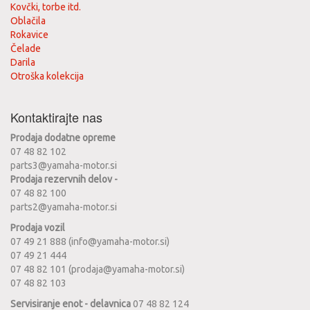
Kovčki, torbe itd.
Oblačila
Rokavice
Čelade
Darila
Otroška kolekcija
Kontaktirajte nas
Prodaja dodatne opreme
07 48 82 102
parts3@yamaha-motor.si
Prodaja rezervnih delov -
07 48 82 100
parts2@yamaha-motor.si
Prodaja vozil
07 49 21 888 (info@yamaha-motor.si)
07 49 21 444
07 48 82 101 (prodaja@yamaha-motor.si)
07 48 82 103
Servisiranje enot - delavnica
07 48 82 124