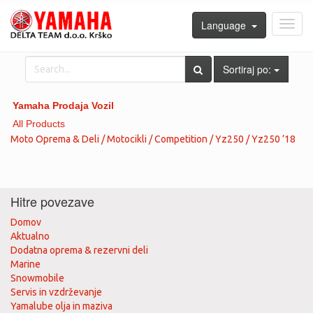
Language
Toggl
navig
Sortiraj po:
Yamaha Prodaja Vozil
All Products
Moto Oprema & Deli / Motocikli / Competition / Yz250 / Yz250 ’18
Hitre povezave
Domov
Aktualno
Dodatna oprema & rezervni deli
Marine
Snowmobile
Servis in vzdrževanje
Yamalube olja in maziva