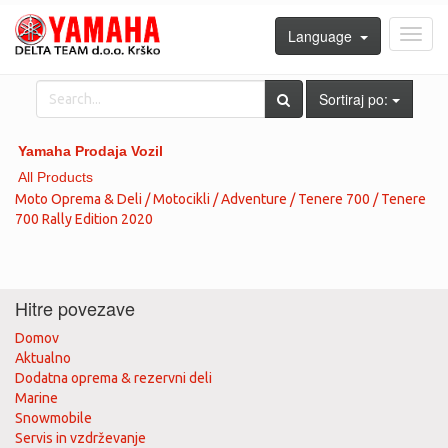
Language
Toggl
navig
Sortiraj po:
Yamaha Prodaja Vozil
All Products
Moto Oprema & Deli / Motocikli / Adventure / Tenere 700 / Tenere
700 Rally Edition 2020
Hitre povezave
Domov
Aktualno
Dodatna oprema & rezervni deli
Marine
Snowmobile
Servis in vzdrževanje