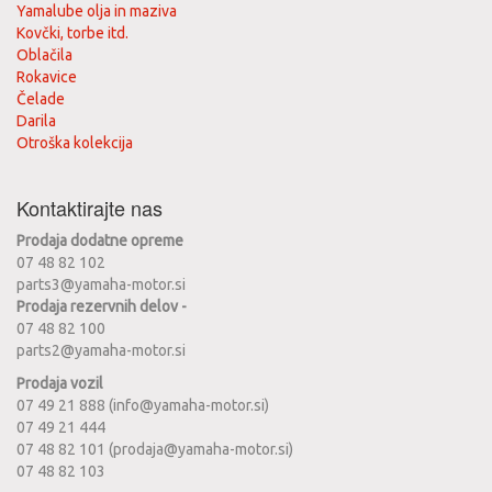
Yamalube olja in maziva
Kovčki, torbe itd.
Oblačila
Rokavice
Čelade
Darila
Otroška kolekcija
Kontaktirajte nas
Prodaja dodatne opreme
07 48 82 102
parts3@yamaha-motor.si
Prodaja rezervnih delov -
07 48 82 100
parts2@yamaha-motor.si
Prodaja vozil
07 49 21 888 (info@yamaha-motor.si)
07 49 21 444
07 48 82 101 (prodaja@yamaha-motor.si)
07 48 82 103