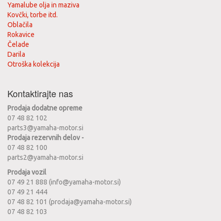
Yamalube olja in maziva
Kovčki, torbe itd.
Oblačila
Rokavice
Čelade
Darila
Otroška kolekcija
Kontaktirajte nas
Prodaja dodatne opreme
07 48 82 102
parts3@yamaha-motor.si
Prodaja rezervnih delov -
07 48 82 100
parts2@yamaha-motor.si
Prodaja vozil
07 49 21 888 (info@yamaha-motor.si)
07 49 21 444
07 48 82 101 (prodaja@yamaha-motor.si)
07 48 82 103