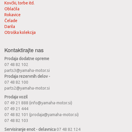
Kovčki, torbe itd.
Oblačila
Rokavice
Čelade
Darila
Otroška kolekcija
Kontaktirajte nas
Prodaja dodatne opreme
07 48 82 102
parts3@yamaha-motor.si
Prodaja rezervnih delov -
07 48 82 100
parts2@yamaha-motor.si
Prodaja vozil
07 49 21 888 (info@yamaha-motor.si)
07 49 21 444
07 48 82 101 (prodaja@yamaha-motor.si)
07 48 82 103
Servisiranje enot - delavnica
07 48 82 124