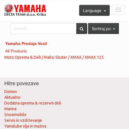
Language
Toggl
navig
Sortiraj po:
Yamaha Prodaja Vozil
All Products
Moto Oprema & Deli / Maksi Skuter / XMAX / XMAX 125
Hitre povezave
Domov
Aktualno
Dodatna oprema & rezervni deli
Marine
Snowmobile
Servis in vzdrževanje
Yamalube olja in maziva