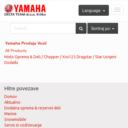
Language
Toggl
navig
Sortiraj po:
Yamaha Prodaja Vozil
All Products
Moto Oprema & Deli / Chopper / Xvs125 Dragstar / Star Usnjeni
Dodatki
Hitre povezave
Domov
Aktualno
Dodatna oprema & rezervni deli
Marine
Snowmobile
Servis in vzdrževanje