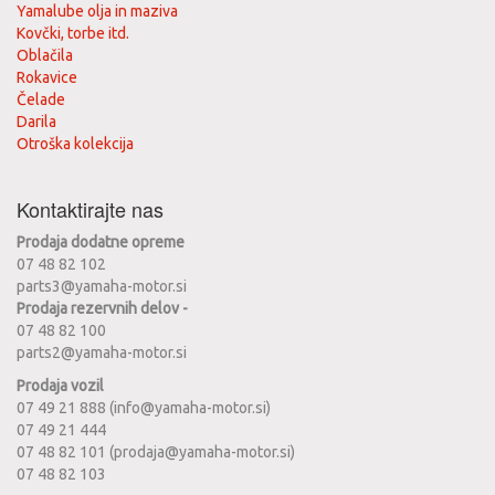
Yamalube olja in maziva
Kovčki, torbe itd.
Oblačila
Rokavice
Čelade
Darila
Otroška kolekcija
Kontaktirajte nas
Prodaja dodatne opreme
07 48 82 102
parts3@yamaha-motor.si
Prodaja rezervnih delov -
07 48 82 100
parts2@yamaha-motor.si
Prodaja vozil
07 49 21 888 (info@yamaha-motor.si)
07 49 21 444
07 48 82 101 (prodaja@yamaha-motor.si)
07 48 82 103