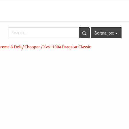
Sortiraj po:
ema & Deli / Chopper / Xvs1100a Dragstar Classic