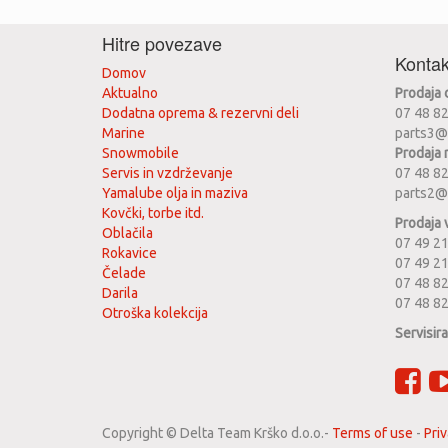
Hitre povezave
Kontak
Domov
Aktualno
Prodaja
Dodatna oprema & rezervni deli
07 48 8
Marine
parts3@
Snowmobile
Prodaja 
Servis in vzdrževanje
07 48 8
Yamalube olja in maziva
parts2@
Kovčki, torbe itd.
Prodaja 
Oblačila
07 49 21
Rokavice
07 49 2
Čelade
07 48 82
Darila
07 48 8
Otroška kolekcija
Servisir
Copyright ©
Delta Team Krško d.o.o.
-
Terms of use
-
Priv