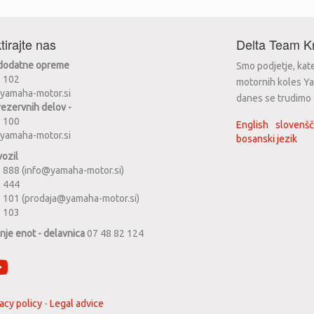
tirajte nas
Delta Team Kr
 dodatne opreme
Smo podjetje, kat
2 102
motornih koles Ya
yamaha-motor.si
danes se trudimo za
rezervnih delov -
2 100
English
slovenšč
yamaha-motor.si
bosanski jezik
vozil
 888 (info@yamaha-motor.si)
1 444
 101 (prodaja@yamaha-motor.si)
2 103
anje enot - delavnica
07 48 82 124
acy policy
-
Legal advice