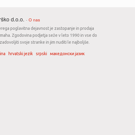
ško d.o.o.
-
O nas
erega poglavitna dejavnost je zastopanje in prodaja
maha. Zgodovina podjetja seže v leto 1990 in vse do
dovoljiti svoje stranke in jim nuditi le najboljše.
ina
hrvatski jezik
srpski
македонски јазик