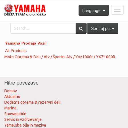
Language
Toggl
navig
Sortiraj po:
Yamaha Prodaja Vozil
All Products
Moto Oprema & Deli / Atv / Športni Atv / Yxz1000r / YXZ1000R
Hitre povezave
Domov
Aktualno
Dodatna oprema & rezervni deli
Marine
Snowmobile
Servis in vzdrževanje
Yamalube olja in maziva