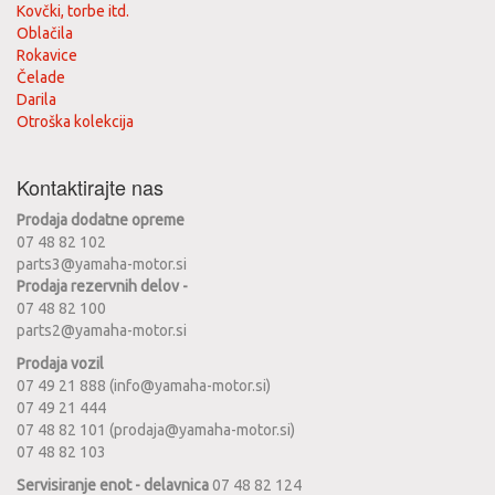
Kovčki, torbe itd.
Oblačila
Rokavice
Čelade
Darila
Otroška kolekcija
Kontaktirajte nas
Prodaja dodatne opreme
07 48 82 102
parts3@yamaha-motor.si
Prodaja rezervnih delov -
07 48 82 100
parts2@yamaha-motor.si
Prodaja vozil
07 49 21 888 (info@yamaha-motor.si)
07 49 21 444
07 48 82 101 (prodaja@yamaha-motor.si)
07 48 82 103
Servisiranje enot - delavnica
07 48 82 124