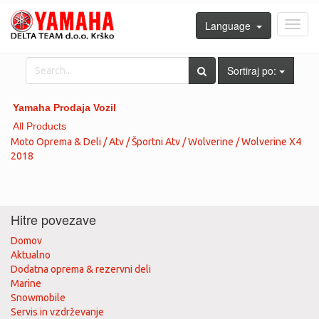
Language
Toggl
navig
Sortiraj po:
Yamaha Prodaja Vozil
All Products
Moto Oprema & Deli / Atv / Športni Atv / Wolverine / Wolverine X4
2018
Hitre povezave
Domov
Aktualno
Dodatna oprema & rezervni deli
Marine
Snowmobile
Servis in vzdrževanje