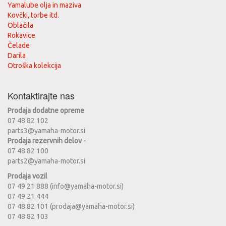
Yamalube olja in maziva
Kovčki, torbe itd.
Oblačila
Rokavice
Čelade
Darila
Otroška kolekcija
Kontaktirajte nas
Prodaja dodatne opreme
07 48 82 102
parts3@yamaha-motor.si
Prodaja rezervnih delov -
07 48 82 100
parts2@yamaha-motor.si
Prodaja vozil
07 49 21 888 (info@yamaha-motor.si)
07 49 21 444
07 48 82 101 (prodaja@yamaha-motor.si)
07 48 82 103