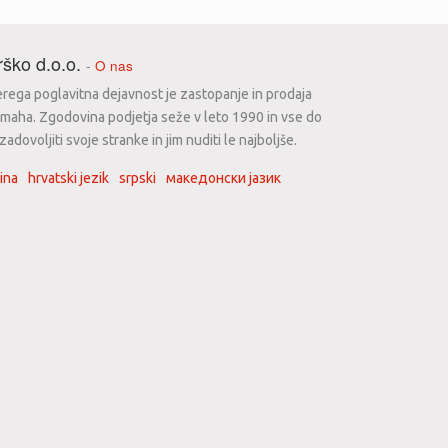
ško d.o.o.
-
O nas
erega poglavitna dejavnost je zastopanje in prodaja
maha. Zgodovina podjetja seže v leto 1990 in vse do
dovoljiti svoje stranke in jim nuditi le najboljše.
ina
hrvatski jezik
srpski
македонски јазик