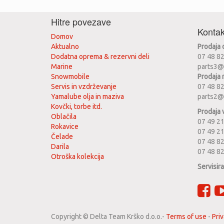
Hitre povezave
Kontak
Domov
Aktualno
Prodaja
Dodatna oprema & rezervni deli
07 48 8
Marine
parts3@
Snowmobile
Prodaja 
Servis in vzdrževanje
07 48 8
Yamalube olja in maziva
parts2@
Kovčki, torbe itd.
Prodaja 
Oblačila
07 49 21
Rokavice
07 49 2
Čelade
07 48 82
Darila
07 48 8
Otroška kolekcija
Servisir
Copyright ©
Delta Team Krško d.o.o.
-
Terms of use
-
Priv