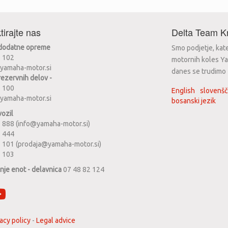
tirajte nas
Delta Team Kr
 dodatne opreme
Smo podjetje, kat
2 102
motornih koles Ya
yamaha-motor.si
danes se trudimo za
rezervnih delov -
2 100
English
slovenšč
yamaha-motor.si
bosanski jezik
vozil
 888 (info@yamaha-motor.si)
1 444
 101 (prodaja@yamaha-motor.si)
2 103
anje enot - delavnica
07 48 82 124
acy policy
-
Legal advice