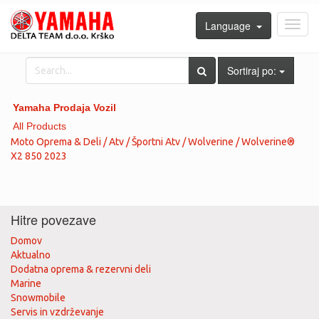
Language
Toggl
navig
Sortiraj po:
Yamaha Prodaja Vozil
All Products
Moto Oprema & Deli / Atv / Športni Atv / Wolverine / Wolverine®
X2 850 2023
Hitre povezave
Domov
Aktualno
Dodatna oprema & rezervni deli
Marine
Snowmobile
Servis in vzdrževanje