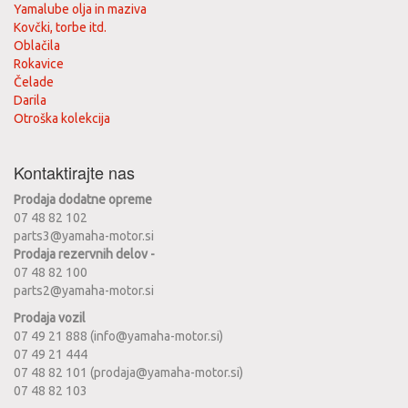
Yamalube olja in maziva
Kovčki, torbe itd.
Oblačila
Rokavice
Čelade
Darila
Otroška kolekcija
Kontaktirajte nas
Prodaja dodatne opreme
07 48 82 102
parts3@yamaha-motor.si
Prodaja rezervnih delov -
07 48 82 100
parts2@yamaha-motor.si
Prodaja vozil
07 49 21 888 (info@yamaha-motor.si)
07 49 21 444
07 48 82 101 (prodaja@yamaha-motor.si)
07 48 82 103