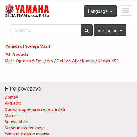
Language
Toggl
navig
Sortiraj po:
Yamaha Prodaja Vozil
All Products
Moto Oprema & Deli / Atv / Delovni Atv / Kodiak / Kodiak 450
Hitre povezave
Domov
Aktualno
Dodatna oprema & rezervni deli
Marine
Snowmobile
Servis in vzdrževanje
Yamalube olja in maziva