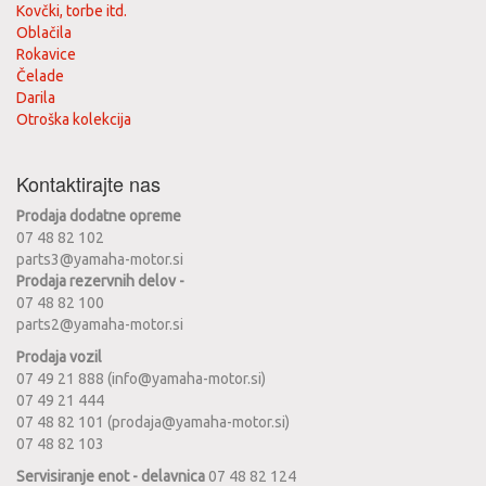
Kovčki, torbe itd.
Oblačila
Rokavice
Čelade
Darila
Otroška kolekcija
Kontaktirajte nas
Prodaja dodatne opreme
07 48 82 102
parts3@yamaha-motor.si
Prodaja rezervnih delov -
07 48 82 100
parts2@yamaha-motor.si
Prodaja vozil
07 49 21 888 (info@yamaha-motor.si)
07 49 21 444
07 48 82 101 (prodaja@yamaha-motor.si)
07 48 82 103
Servisiranje enot - delavnica
07 48 82 124