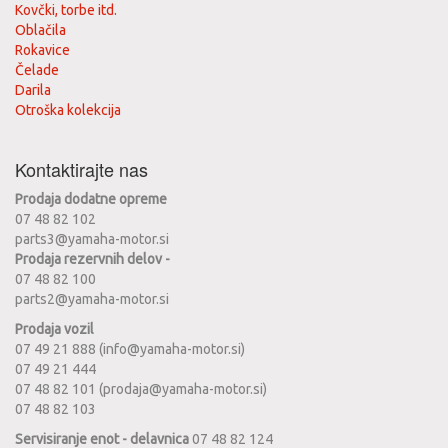
Kovčki, torbe itd.
Oblačila
Rokavice
Čelade
Darila
Otroška kolekcija
Kontaktirajte nas
Prodaja dodatne opreme
07 48 82 102
parts3@yamaha-motor.si
Prodaja rezervnih delov -
07 48 82 100
parts2@yamaha-motor.si
Prodaja vozil
07 49 21 888 (info@yamaha-motor.si)
07 49 21 444
07 48 82 101 (prodaja@yamaha-motor.si)
07 48 82 103
Servisiranje enot - delavnica
07 48 82 124