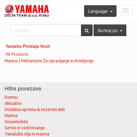
Language
Toggl
navig
Sortiraj po:
Yamaha Prodaja Vozil
All Products
Marine / Mehanizmi Za Upravljanje In Krmiljenje
Hitre povezave
Domov
Aktualno
Dodatna oprema & rezervni deli
Marine
Snowmobile
Servis in vzdrževanje
Yamalube olja in maziva