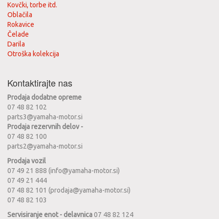
Kovčki, torbe itd.
Oblačila
Rokavice
Čelade
Darila
Otroška kolekcija
Kontaktirajte nas
Prodaja dodatne opreme
07 48 82 102
parts3@yamaha-motor.si
Prodaja rezervnih delov -
07 48 82 100
parts2@yamaha-motor.si
Prodaja vozil
07 49 21 888 (info@yamaha-motor.si)
07 49 21 444
07 48 82 101 (prodaja@yamaha-motor.si)
07 48 82 103
Servisiranje enot - delavnica
07 48 82 124