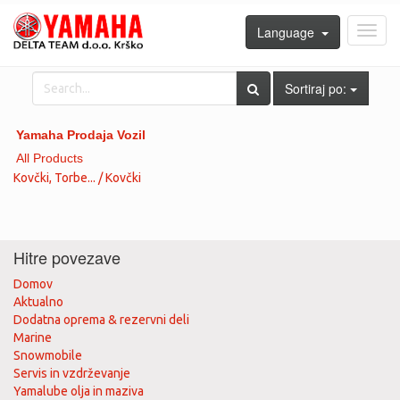
Language
Toggl
navig
Sortiraj po:
Yamaha Prodaja Vozil
All Products
Kovčki, Torbe... / Kovčki
Hitre povezave
Domov
Aktualno
Dodatna oprema & rezervni deli
Marine
Snowmobile
Servis in vzdrževanje
Yamalube olja in maziva