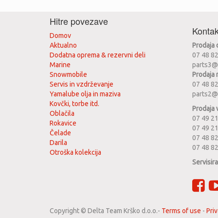
Hitre povezave
Kontak
Domov
Aktualno
Prodaja
Dodatna oprema & rezervni deli
07 48 8
Marine
parts3@
Snowmobile
Prodaja 
Servis in vzdrževanje
07 48 8
Yamalube olja in maziva
parts2@
Kovčki, torbe itd.
Prodaja 
Oblačila
07 49 21
Rokavice
07 49 2
Čelade
07 48 82
Darila
07 48 8
Otroška kolekcija
Servisir
Copyright ©
Delta Team Krško d.o.o.
-
Terms of use
-
Priv