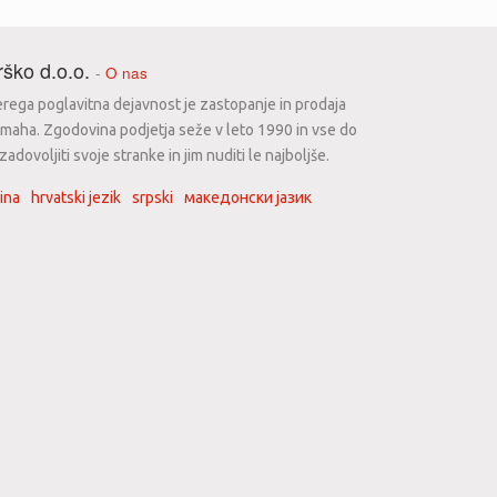
ško d.o.o.
-
O nas
erega poglavitna dejavnost je zastopanje in prodaja
maha. Zgodovina podjetja seže v leto 1990 in vse do
dovoljiti svoje stranke in jim nuditi le najboljše.
ina
hrvatski jezik
srpski
македонски јазик