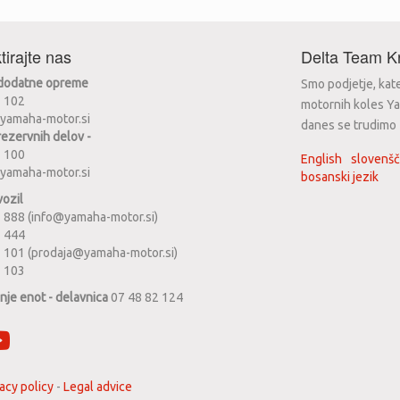
tirajte nas
Delta Team Kr
 dodatne opreme
Smo podjetje, kat
2 102
motornih koles Ya
yamaha-motor.si
danes se trudimo za
rezervnih delov -
2 100
English
slovenšč
yamaha-motor.si
bosanski jezik
vozil
 888 (info@yamaha-motor.si)
1 444
 101 (prodaja@yamaha-motor.si)
2 103
anje enot - delavnica
07 48 82 124
acy policy
-
Legal advice