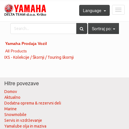
Language
Toggl
navig
Sortiraj po:
Yamaha Prodaja Vozil
All Products
IXS - Kolekcije / Škornji / Touring škornji
Hitre povezave
Domov
Aktualno
Dodatna oprema & rezervni deli
Marine
Snowmobile
Servis in vzdrževanje
Yamalube olja in maziva