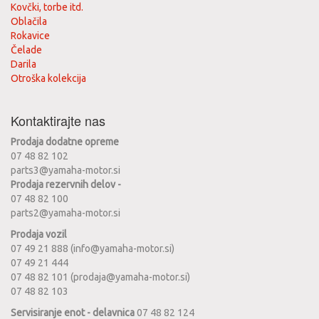
Kovčki, torbe itd.
Oblačila
Rokavice
Čelade
Darila
Otroška kolekcija
Kontaktirajte nas
Prodaja dodatne opreme
07 48 82 102
parts3@yamaha-motor.si
Prodaja rezervnih delov -
07 48 82 100
parts2@yamaha-motor.si
Prodaja vozil
07 49 21 888 (info@yamaha-motor.si)
07 49 21 444
07 48 82 101 (prodaja@yamaha-motor.si)
07 48 82 103
Servisiranje enot - delavnica
07 48 82 124