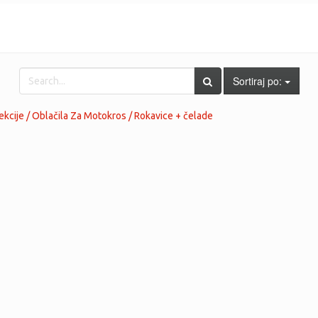
Sortiraj po:
lekcije / Oblačila Za Motokros / Rokavice + čelade