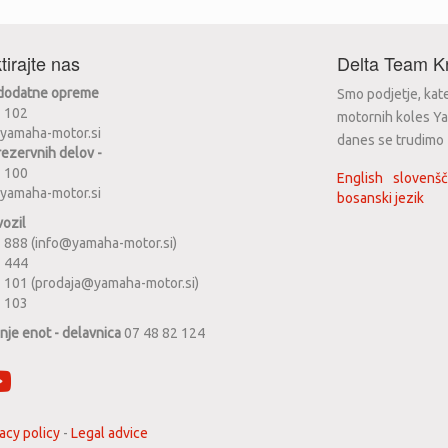
tirajte nas
Delta Team Kr
 dodatne opreme
Smo podjetje, kat
2 102
motornih koles Ya
yamaha-motor.si
danes se trudimo za
rezervnih delov -
2 100
English
slovenšč
yamaha-motor.si
bosanski jezik
vozil
 888 (info@yamaha-motor.si)
1 444
 101 (prodaja@yamaha-motor.si)
2 103
anje enot - delavnica
07 48 82 124
acy policy
-
Legal advice