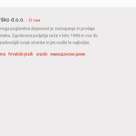
ško d.o.o.
-
O nas
erega poglavitna dejavnost je zastopanje in prodaja
maha. Zgodovina podjetja seže v leto 1990 in vse do
dovoljiti svoje stranke in jim nuditi le najboljše.
ina
hrvatski jezik
srpski
македонски јазик