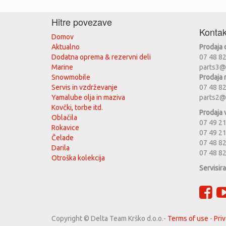
Hitre povezave
Kontak
Domov
Aktualno
Prodaja
Dodatna oprema & rezervni deli
07 48 8
Marine
parts3@
Snowmobile
Prodaja 
Servis in vzdrževanje
07 48 8
Yamalube olja in maziva
parts2@
Kovčki, torbe itd.
Prodaja 
Oblačila
07 49 21
Rokavice
07 49 2
Čelade
07 48 82
Darila
07 48 8
Otroška kolekcija
Servisir
Copyright ©
Delta Team Krško d.o.o.
-
Terms of use
-
Priv