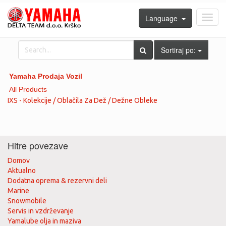
Language
Toggl
navig
Sortiraj po:
Yamaha Prodaja Vozil
All Products
IXS - Kolekcije / Oblačila Za Dež / Dežne Obleke
Hitre povezave
Domov
Aktualno
Dodatna oprema & rezervni deli
Marine
Snowmobile
Servis in vzdrževanje
Yamalube olja in maziva