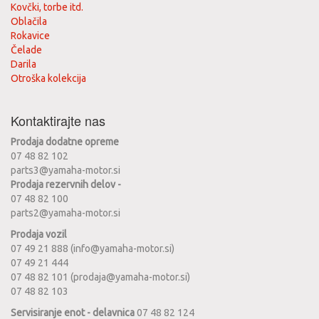
Kovčki, torbe itd.
Oblačila
Rokavice
Čelade
Darila
Otroška kolekcija
Kontaktirajte nas
Prodaja dodatne opreme
07 48 82 102
parts3@yamaha-motor.si
Prodaja rezervnih delov -
07 48 82 100
parts2@yamaha-motor.si
Prodaja vozil
07 49 21 888 (info@yamaha-motor.si)
07 49 21 444
07 48 82 101 (prodaja@yamaha-motor.si)
07 48 82 103
Servisiranje enot - delavnica
07 48 82 124