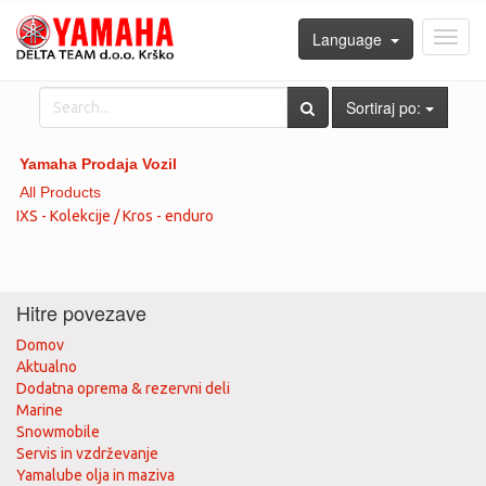
Language
Toggl
navig
Sortiraj po:
Yamaha Prodaja Vozil
All Products
IXS - Kolekcije / Kros - enduro
Hitre povezave
Domov
Aktualno
Dodatna oprema & rezervni deli
Marine
Snowmobile
Servis in vzdrževanje
Yamalube olja in maziva