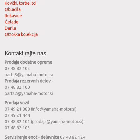
Kovčki, torbe itd.
Oblačila
Rokavice
Čelade
Darila
Otroška kolekcija
Kontaktirajte nas
Prodaja dodatne opreme
07 48 82 102
parts3@yamaha-motor.si
Prodaja rezervnih delov -
07 48 82 100
parts2@yamaha-motor.si
Prodaja vozil
07 49 21 888 (info@yamaha-motor.si)
07 49 21 444
07 48 82 101 (prodaja@yamaha-motor.si)
07 48 82 103
Servisiranje enot - delavnica
07 48 82 124