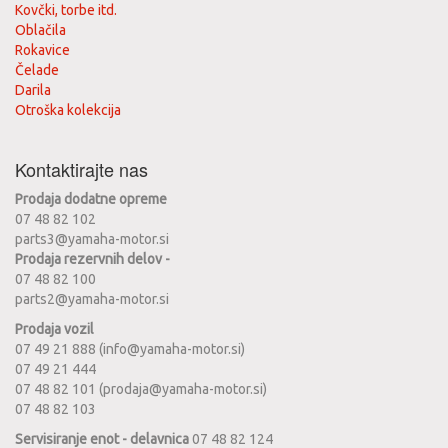
Kovčki, torbe itd.
Oblačila
Rokavice
Čelade
Darila
Otroška kolekcija
Kontaktirajte nas
Prodaja dodatne opreme
07 48 82 102
parts3@yamaha-motor.si
Prodaja rezervnih delov -
07 48 82 100
parts2@yamaha-motor.si
Prodaja vozil
07 49 21 888 (info@yamaha-motor.si)
07 49 21 444
07 48 82 101 (prodaja@yamaha-motor.si)
07 48 82 103
Servisiranje enot - delavnica
07 48 82 124