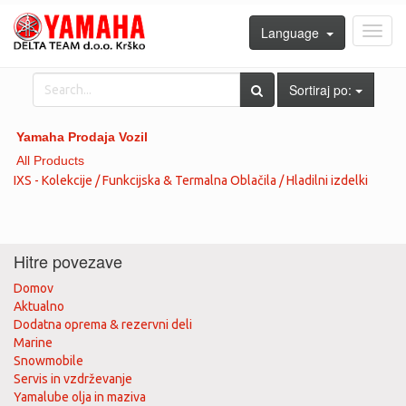
Language
Toggl
navig
Sortiraj po:
Yamaha Prodaja Vozil
All Products
IXS - Kolekcije / Funkcijska & Termalna Oblačila / Hladilni izdelki
Hitre povezave
Domov
Aktualno
Dodatna oprema & rezervni deli
Marine
Snowmobile
Servis in vzdrževanje
Yamalube olja in maziva