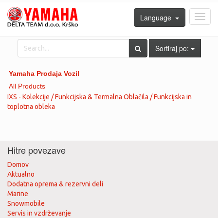
Language
Toggl
navig
Sortiraj po:
Yamaha Prodaja Vozil
All Products
IXS - Kolekcije / Funkcijska & Termalna Oblačila / Funkcijska in
toplotna obleka
Hitre povezave
Domov
Aktualno
Dodatna oprema & rezervni deli
Marine
Snowmobile
Servis in vzdrževanje