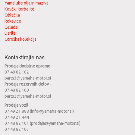
Yamalube olja in maziva
Kovčki, torbe itd.
Oblačila
Rokavice
Čelade
Darila
Otroška kolekcija
Kontaktirajte nas
Prodaja dodatne opreme
07 48 82 102
parts3@yamaha-motor.si
Prodaja rezervnih delov -
07 48 82 100
parts2@yamaha-motor.si
Prodaja vozil
07 49 21 888 (info@yamaha-motor.si)
07 49 21 444
07 48 82 101 (prodaja@yamaha-motor.si)
07 48 82 103