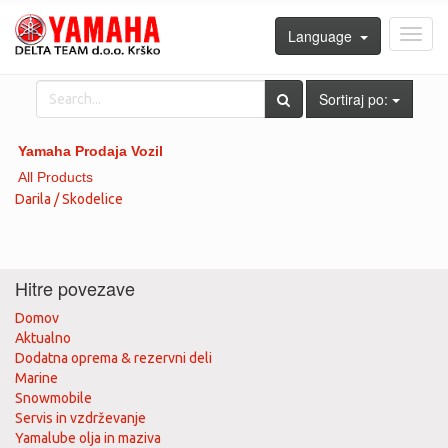
Language
Toggl
navig
Sortiraj po:
Yamaha Prodaja Vozil
All Products
Darila / Skodelice
Hitre povezave
Domov
Aktualno
Dodatna oprema & rezervni deli
Marine
Snowmobile
Servis in vzdrževanje
Yamalube olja in maziva