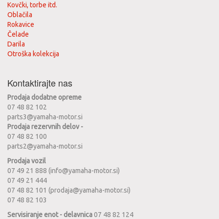
Kovčki, torbe itd.
Oblačila
Rokavice
Čelade
Darila
Otroška kolekcija
Kontaktirajte nas
Prodaja dodatne opreme
07 48 82 102
parts3@yamaha-motor.si
Prodaja rezervnih delov -
07 48 82 100
parts2@yamaha-motor.si
Prodaja vozil
07 49 21 888 (info@yamaha-motor.si)
07 49 21 444
07 48 82 101 (prodaja@yamaha-motor.si)
07 48 82 103
Servisiranje enot - delavnica
07 48 82 124