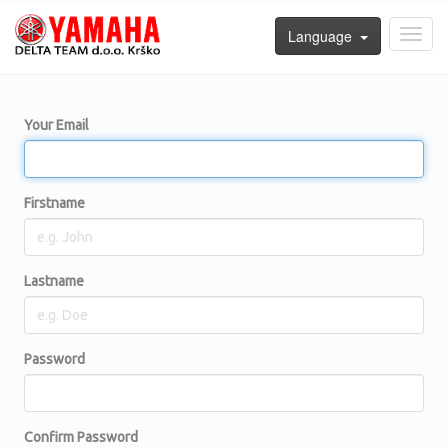
Language
Toggl
navig
Your Email
Firstname
Lastname
Password
Confirm Password