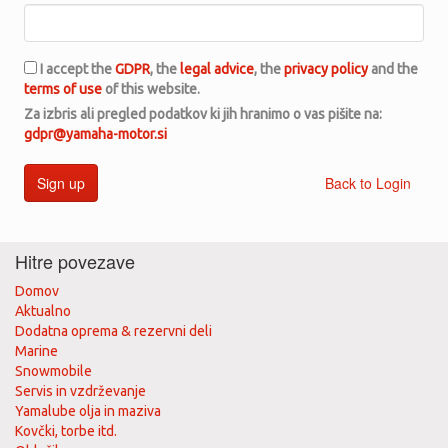
I accept the
GDPR
, the
legal advice
, the
privacy policy
and the
terms of use
of this website.
Za izbris ali pregled podatkov ki jih hranimo o vas pišite na:
gdpr@yamaha-motor.si
Sign up
Back to Login
Hitre povezave
Domov
Aktualno
Dodatna oprema & rezervni deli
Marine
Snowmobile
Servis in vzdrževanje
Yamalube olja in maziva
Kovčki, torbe itd.