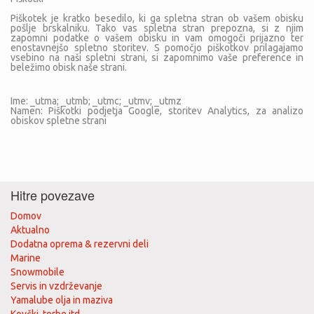
Piškotek je kratko besedilo, ki ga spletna stran ob vašem obisku
pošlje brskalniku. Tako vas spletna stran prepozna, si z njim
zapomni podatke o vašem obisku in vam omogoči prijazno ter
enostavnejšo spletno storitev. S pomočjo piškotkov prilagajamo
vsebino na naši spletni strani, si zapomnimo vaše preference in
beležimo obisk naše strani.
Ime: _utma; _utmb; _utmc; _utmv; _utmz
Namen: Piškotki podjetja Google, storitev Analytics, za analizo
obiskov spletne strani
Hitre povezave
Domov
Aktualno
Dodatna oprema & rezervni deli
Marine
Snowmobile
Servis in vzdrževanje
Yamalube olja in maziva