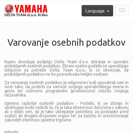
Language
Toggl
navig
Varovanje osebnih podatkov
Kupec dovoljuje podjetju Delta Team d.o.o. zbiranje in uporabo
pridobljenih osebnih podatkov. Zbrani osebni podatki se uporabljajo
izključno za potrebe Delta Team d.o.o., ki se obvezuje, da
pridobljenih podatkov ne bo posredovala tretjim osebam.
Za varovanje osebnih podatkov je odgovoren tudi uporabnik sam in
sicer tako, da poskrbi za varnost svojega uporabniškega imena in
gesla ter ustrezno programsko (protivirusno) zaščito svojega
računalnika.
Izjemno razkritje osebnih podatkov - Podatki, ki se zbirajo in
obdelujejo bodo razkriti le, če je taka obveznost določena v zakonu
ali v dobri veri, da je tako ukrepanje potrebno za postopke pred
sodišči ali drugimi državnimi organi ter za zaščito in uresničevanje
zakonitih interesov spletne trgovine.
Piškotki