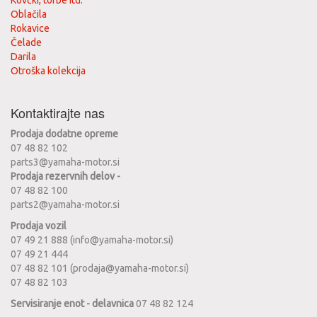
Kovčki, torbe itd.
Oblačila
Rokavice
Čelade
Darila
Otroška kolekcija
Kontaktirajte nas
Prodaja dodatne opreme
07 48 82 102
parts3@yamaha-motor.si
Prodaja rezervnih delov -
07 48 82 100
parts2@yamaha-motor.si
Prodaja vozil
07 49 21 888 (info@yamaha-motor.si)
07 49 21 444
07 48 82 101 (prodaja@yamaha-motor.si)
07 48 82 103
Servisiranje enot - delavnica
07 48 82 124