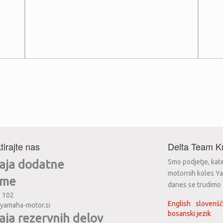
ČELADE
tirajte nas
Delta Team Kr
aja dodatne
Smo podjetje, kat
motornih koles Ya
eme
danes se trudimo za
2 102
English
slovenšč
yamaha-motor.si
bosanski jezik
aja rezervnih delov