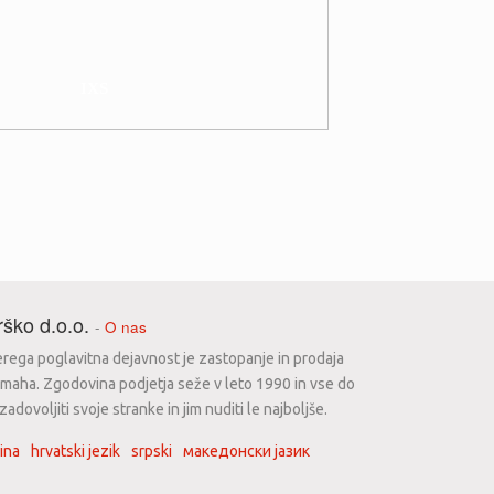
IXS
ško d.o.o.
-
O nas
erega poglavitna dejavnost je zastopanje in prodaja
maha. Zgodovina podjetja seže v leto 1990 in vse do
dovoljiti svoje stranke in jim nuditi le najboljše.
ina
hrvatski jezik
srpski
македонски јазик