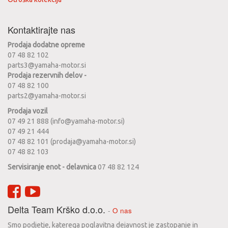
Kontaktirajte nas
Prodaja dodatne opreme
07 48 82 102
parts3@yamaha-motor.si
Prodaja rezervnih delov -
07 48 82 100
parts2@yamaha-motor.si
Prodaja vozil
07 49 21 888 (info@yamaha-motor.si)
07 49 21 444
07 48 82 101 (prodaja@yamaha-motor.si)
07 48 82 103
Servisiranje enot - delavnica
07 48 82 124
Delta Team Krško d.o.o.
-
O nas
Smo podjetje, katerega poglavitna dejavnost je zastopanje in