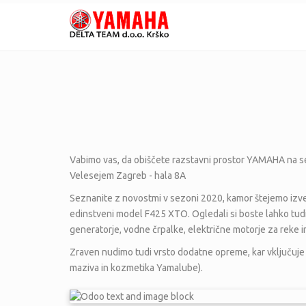
Vabimo vas, da obiščete razstavni prostor YAMAHA na s
Velesejem Zagreb - hala 8A
Seznanite z novostmi v sezoni 2020, kamor štejemo izv
edinstveni model F425 XTO. Ogledali si boste lahko tudi
generatorje, vodne črpalke, električne motorje za reke i
Zraven nudimo tudi vrsto dodatne opreme, kar vključuje
maziva in kozmetika Yamalube).