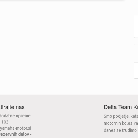
tirajte nas
Delta Team Kr
 dodatne opreme
Smo podjetje, kat
2 102
motornih koles Ya
yamaha-motor.si
danes se trudimo za
rezervnih delov -