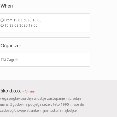
When
From
19.02.2020 10:00
To
23.02.2020 19:00
Organizer
TM Zagreb
ško d.o.o.
-
O nas
erega poglavitna dejavnost je zastopanje in prodaja
maha. Zgodovina podjetja seže v leto 1990 in vse do
dovoljiti svoje stranke in jim nuditi le najboljše.