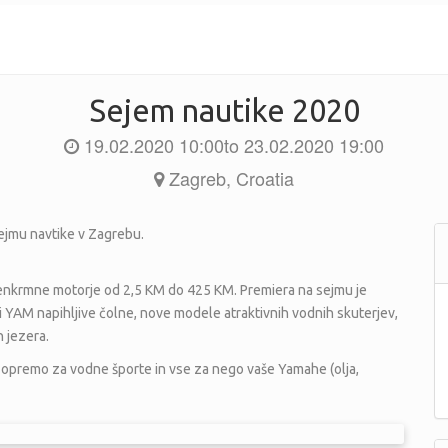
Sejem nautike 2020
19.02.2020 10:00
to
23.02.2020 19:00
Zagreb
,
Croatia
ejmu navtike v Zagrebu.
enkrmne motorje od 2,5 KM do 425 KM. Premiera na sejmu je
 YAM napihljive čolne, nove modele atraktivnih vodnih skuterjev,
n jezera.
 opremo za vodne športe in vse za nego vaše Yamahe (olja,